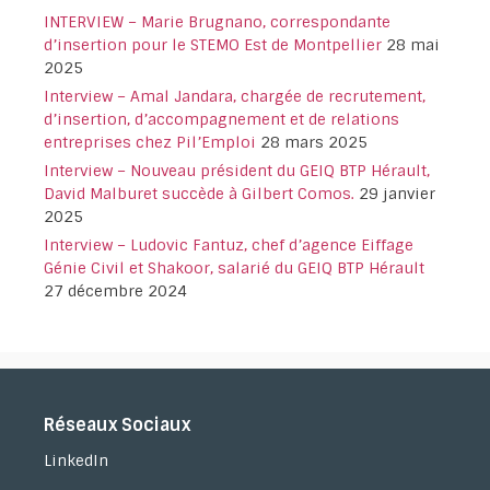
INTERVIEW – Marie Brugnano, correspondante
d’insertion pour le STEMO Est de Montpellier
28 mai
2025
Interview – Amal Jandara, chargée de recrutement,
d’insertion, d’accompagnement et de relations
entreprises chez Pil’Emploi
28 mars 2025
Interview – Nouveau président du GEIQ BTP Hérault,
David Malburet succède à Gilbert Comos.
29 janvier
2025
Interview – Ludovic Fantuz, chef d’agence Eiffage
Génie Civil et Shakoor, salarié du GEIQ BTP Hérault
27 décembre 2024
Réseaux Sociaux
LinkedIn